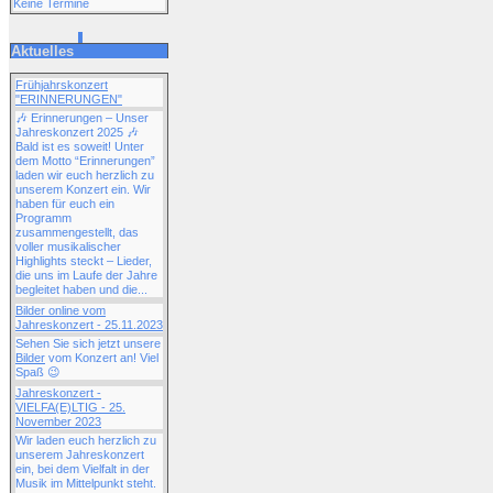
Keine Termine
Aktuelles
Frühjahrskonzert
"ERINNERUNGEN"
🎶 Erinnerungen – Unser
Jahreskonzert 2025 🎶
Bald ist es soweit! Unter
dem Motto “Erinnerungen”
laden wir euch herzlich zu
unserem Konzert ein. Wir
haben für euch ein
Programm
zusammengestellt, das
voller musikalischer
Highlights steckt – Lieder,
die uns im Laufe der Jahre
begleitet haben und die...
Bilder online vom
Jahreskonzert - 25.11.2023
Sehen Sie sich jetzt unsere
Bilder
vom Konzert an! Viel
Spaß 😉
Jahreskonzert -
VIELFA(E)LTIG - 25.
November 2023
Wir laden euch herzlich zu
unserem Jahreskonzert
ein, bei dem Vielfalt in der
Musik im Mittelpunkt steht.