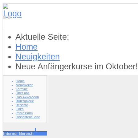
Aktuelle Seite:
Home
Neuigkeiten
Neue Anfängerkurse im Oktober!
Home
Neuigkeiten
Termine
Über uns
Das Akkordeon
Bildergalerie
Berichte
Links
Impressum
Dirigentensuche
Interner Bereich