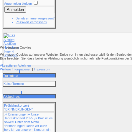
Angemeldet bleiben
Anmelden
Benutzername vergessen?
Passwort vergessen?
Auftritte
Ausflüge
Helferfeste
Wir benutzen Cookies
Jugend
Wir nutzen Cookies auf unserer Website. Einige von ihnen sind essenziell für den Betrieb d
Sonstiges
Bitte beachten Sie, dass bei einer Ablehnung womöglich nicht mehr alle Funktionalitäten der 
Akzeptieren
Ablehnen
Weitere Informationen
|
Impressum
Termine
Keine Termine
Aktuelles
Frühjahrskonzert
"ERINNERUNGEN"
🎶 Erinnerungen – Unser
Jahreskonzert 2025 🎶 Bald ist es
soweit! Unter dem Motto
“Erinnerungen” laden wir euch
herzlich zu unserem Konzert ein.