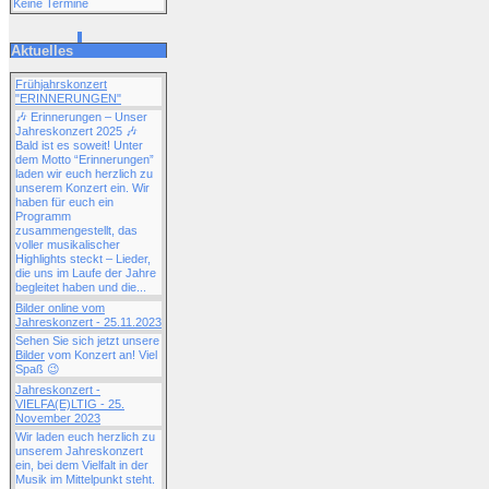
Keine Termine
Aktuelles
Frühjahrskonzert
"ERINNERUNGEN"
🎶 Erinnerungen – Unser
Jahreskonzert 2025 🎶
Bald ist es soweit! Unter
dem Motto “Erinnerungen”
laden wir euch herzlich zu
unserem Konzert ein. Wir
haben für euch ein
Programm
zusammengestellt, das
voller musikalischer
Highlights steckt – Lieder,
die uns im Laufe der Jahre
begleitet haben und die...
Bilder online vom
Jahreskonzert - 25.11.2023
Sehen Sie sich jetzt unsere
Bilder
vom Konzert an! Viel
Spaß 😉
Jahreskonzert -
VIELFA(E)LTIG - 25.
November 2023
Wir laden euch herzlich zu
unserem Jahreskonzert
ein, bei dem Vielfalt in der
Musik im Mittelpunkt steht.