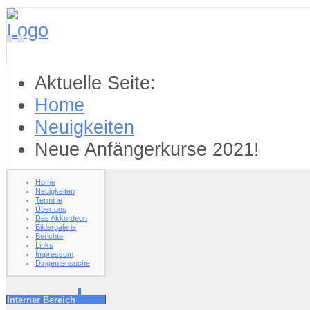
Aktuelle Seite:
Home
Neuigkeiten
Neue Anfängerkurse 2021!
Home
Neuigkeiten
Termine
Über uns
Das Akkordeon
Bildergalerie
Berichte
Links
Impressum
Dirigentensuche
Interner Bereich