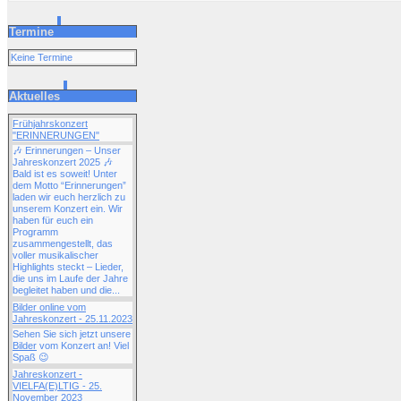
Termine
Keine Termine
Aktuelles
Frühjahrskonzert
"ERINNERUNGEN"
🎶 Erinnerungen – Unser
Jahreskonzert 2025 🎶
Bald ist es soweit! Unter
dem Motto “Erinnerungen”
laden wir euch herzlich zu
unserem Konzert ein. Wir
haben für euch ein
Programm
zusammengestellt, das
voller musikalischer
Highlights steckt – Lieder,
die uns im Laufe der Jahre
begleitet haben und die...
Bilder online vom
Jahreskonzert - 25.11.2023
Sehen Sie sich jetzt unsere
Bilder
vom Konzert an! Viel
Spaß 😉
Jahreskonzert -
VIELFA(E)LTIG - 25.
November 2023