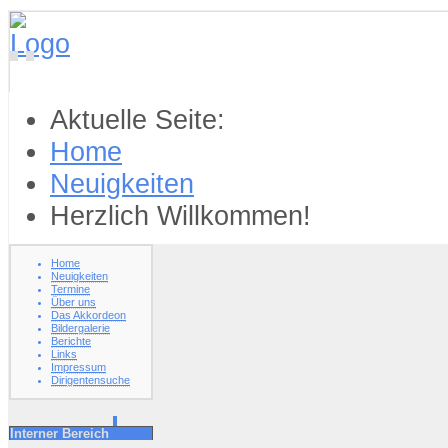
Aktuelle Seite:
Home
Neuigkeiten
Herzlich Willkommen!
Home
Neuigkeiten
Termine
Über uns
Das Akkordeon
Bildergalerie
Berichte
Links
Impressum
Dirigentensuche
Interner Bereich