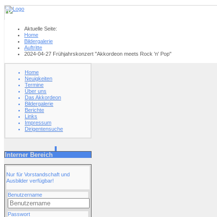
Aktuelle Seite:
Home
Bildergalerie
Auftritte
2024-04-27 Frühjahrskonzert "Akkordeon meets Rock 'n' Pop"
Home
Neuigkeiten
Termine
Über uns
Das Akkordeon
Bildergalerie
Berichte
Links
Impressum
Dirigentensuche
Interner Bereich
Nur für Vorstandschaft und
Ausbilder verfügbar!
Benutzername
Passwort