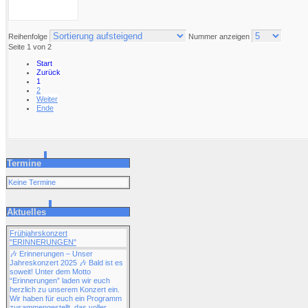
Reihenfolge
Nummer anzeigen
Seite 1 von 2
Start
Zurück
1
2
Weiter
Ende
Termine
Keine Termine
Aktuelles
Frühjahrskonzert
"ERINNERUNGEN"
🎶 Erinnerungen – Unser
Jahreskonzert 2025 🎶 Bald ist es
soweit! Unter dem Motto
“Erinnerungen” laden wir euch
herzlich zu unserem Konzert ein.
Wir haben für euch ein Programm
zusammengestellt, das voller