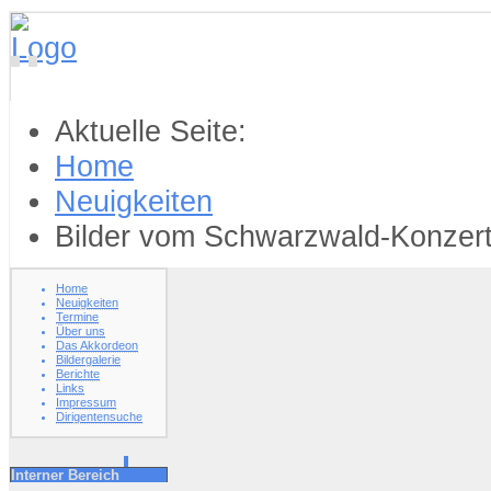
Aktuelle Seite:
Home
Neuigkeiten
Bilder vom Schwarzwald-Konzert 
Home
Neuigkeiten
Termine
Über uns
Das Akkordeon
Bildergalerie
Berichte
Links
Impressum
Dirigentensuche
Interner Bereich