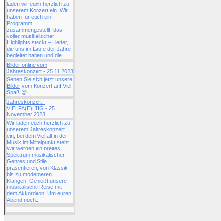
laden wir euch herzlich zu
unserem Konzert ein. Wir
haben für euch ein
Programm
zusammengestellt, das
voller musikalischer
Highlights steckt – Lieder,
die uns im Laufe der Jahre
begleitet haben und die...
Bilder online vom
Jahreskonzert - 25.11.2023
Sehen Sie sich jetzt unsere
Bilder
vom Konzert an! Viel
Spaß 😉
Jahreskonzert -
VIELFA(E)LTIG - 25.
November 2023
Wir laden euch herzlich zu
unserem Jahreskonzert
ein, bei dem Vielfalt in der
Musik im Mittelpunkt steht.
Wir werden ein breites
Spektrum musikalischer
Genres und Stile
präsentieren, von Klassik
bis zu moderneren
Klängen. Genießt unsere
musikalische Reise mit
dem Akkordeon. Um euren
Abend noch...