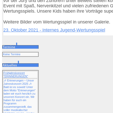
vor der Jury und den Zuhörern unter Beweis stellen kon
Event mit Spaß, Nervenkitzel und vielen zufriedenen 
Wertungsspiels. Unsere Kids haben ihre Vorträge supe
Weitere Bilder vom Wertungsspiel in unserer Galerie.
23. Oktober 2021 - Internes Jugend-Wertungsspiel
Termine
Keine Termine
Aktuelles
Frühjahrskonzert
"ERINNERUNGEN"
🎶 Erinnerungen – Unser
Jahreskonzert 2025 🎶
Bald ist es soweit! Unter
dem Motto “Erinnerungen”
laden wir euch herzlich zu
unserem Konzert ein. Wir
haben für euch ein
Programm
zusammengestellt, das
voller musikalischer