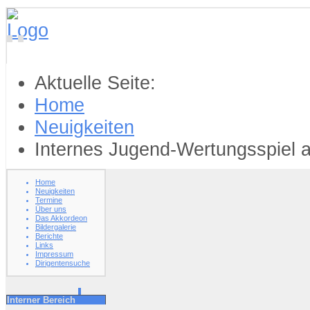
Aktuelle Seite:
Home
Neuigkeiten
Internes Jugend-Wertungsspiel 
Home
Neuigkeiten
Termine
Über uns
Das Akkordeon
Bildergalerie
Berichte
Links
Impressum
Dirigentensuche
Interner Bereich