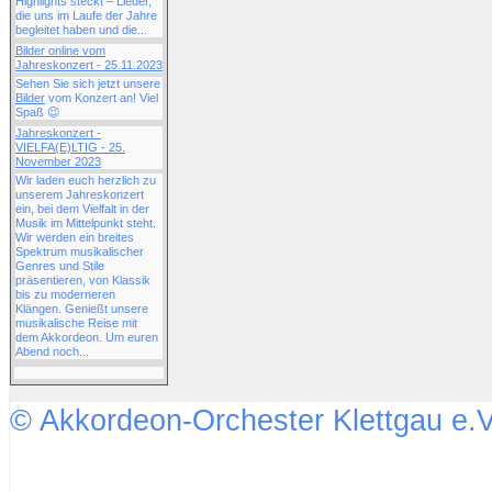
Highlights steckt – Lieder,
die uns im Laufe der Jahre
begleitet haben und die...
Bilder online vom
Jahreskonzert - 25.11.2023
Sehen Sie sich jetzt unsere
Bilder
vom Konzert an! Viel
Spaß 😉
Jahreskonzert -
VIELFA(E)LTIG - 25.
November 2023
Wir laden euch herzlich zu
unserem Jahreskonzert
ein, bei dem Vielfalt in der
Musik im Mittelpunkt steht.
Wir werden ein breites
Spektrum musikalischer
Genres und Stile
präsentieren, von Klassik
bis zu moderneren
Klängen. Genießt unsere
musikalische Reise mit
dem Akkordeon. Um euren
Abend noch...
© Akkordeon-Orchester Klettgau e.V